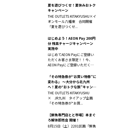
夏を遊びつくせ！夏休みおトク
キャンペーン
THE OUTLETS KITAKYUSHU×イ
オンモール八幡東 合同開催
「夏を遊びつくせ...
はじめよう！AEON Pay 200円
分 残高チャージキャンペーン
実施中
はじめてAEON Payにご登録い
ただくお客さま限定！！今、
AEON Payにご登録いただく
と...
「その特急券が“お買い物券”に
変わる」 ～大分から北九州
へ！夏の“おトクな旅”キャンペ
ーン～
THE OUTLETS KITAKYUSHU
× JR九州 タイアップ企画
「その特急券が“お買...
【鮮魚専門店とと市場】本まぐ
ろ解体即売会 開催！
8月15日（土）2201区画「鮮魚