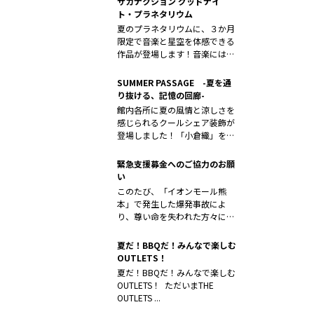
サカナクション グッドナイ
ト・プラネタリウム
夏のプラネタリウムに、３か月
限定で音楽と星空を体感できる
作品が登場します！音楽には、
サカナクシ...
SUMMER PASSAGE -夏を通
り抜ける、記憶の回廊-
館内各所に夏の風情と涼しさを
感じられるクールシェア装飾が
登場しました！「小倉織」をモ
チーフにし...
緊急支援募金へのご協力のお願
い
このたび、「イオンモール熊
本」で発生した爆発事故によ
り、尊い命を失われた方々に対
しまして、心よ...
夏だ！BBQだ！みんなで楽しむ
OUTLETS！
夏だ！BBQだ！みんなで楽しむ
OUTLETS！ ただいまTHE
OUTLETS ...