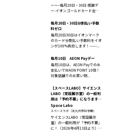
ーーｰ毎月20日・30日 感謝デ
ー-イオンゴールドカード会員
さま限...
毎月20日・30日分割払い手数
料ゼロ
毎月20日30日はイオンマーク
のカード分割払い手数料をイオ
ンが100%負担します！------...
毎月10日 AEON Payデー
毎月10日は、AEON Payでのお
支払いでWAON POINT 10倍！
対象店舗でのお買い物...
【スペースLABO】サイエンス
LABO（常設展示室）の一般利
用は「予約不要」になります
（2026年4月13日より）
Space Labo
スペースラボ（北九州市科学館）
サイエンスLABO（常設展示
室）の一般利用が「予約不要」
に！（2026年4月13日より）い
つ...