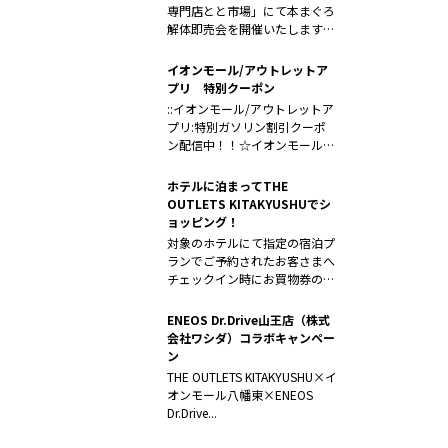
専門店とと市場」にて本まぐろ
解体即売会を開催いたします！
是非...
イオンモール/アウトレットア
プリ 特別クーポン
::イオンモール/アウトレットア
プリ:特別ガソリン割引クーポ
ン配信中！！☆イオンモール八
幡東×...
ホテルに泊まってTHE
OUTLETS KITAKYUSHUでシ
ョッピング！
対象のホテルにて指定の宿泊プ
ランでご予約されたお客さまへ
チェックイン時にお買物券の引
換券をお渡...
ENEOS Dr.Drive山王店（株式
会社ワシダ）コラボキャンペー
ン
THE OUTLETS KITAKYUSHU×イ
オンモール八幡東×ENEOS
Dr.Drive...