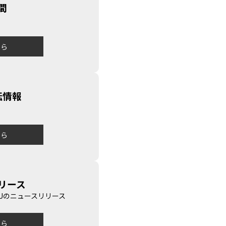
間
から
転情報
から
リース
YUSHUのニュースリリース
から