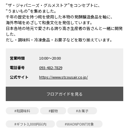
“ザ・ジャパニーズ・グルメストア”をコンセプトに、
“うまいもの”を集めました。
千年の歴史を持つ糀を使用した本物の発酵醸造食品を軸に、
海外市場をめざして和食文化を発信しています。
日本各地の地元で愛される誇り高き生産者の皆さんと一緒に開発
した、
だし・調味料・冷凍食品・お菓子などを取り揃えています。
営業時間
10:00～20:00
電話番号
093-482-7829
公式サイト
https://www.stcousair.co.jp/
フロアガイドを見る
#和調味料
#観物
#お菓子
#ギフト3,000円以内
#WAONPOINT対象