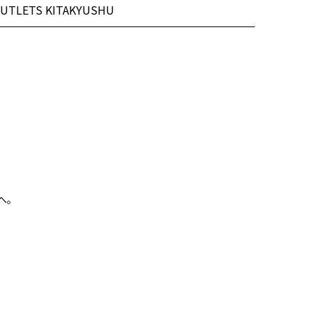
OUTLETS KITAKYUSHU
へ。