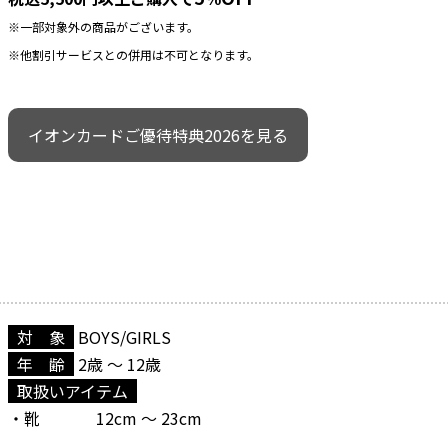
※一部対象外の商品がございます。
※他割引サービスとの併用は不可となります。
イオンカードご優待特典2026を見る
_
対 象
_
BOYS/GIRLS
_
年 齢
_
2歳 ～ 12歳
_
取扱いアイテム
_
・靴 12cm ～ 23cm