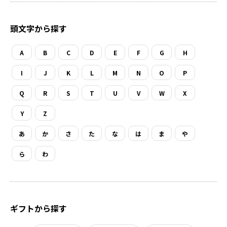
頭文字から探す
A
B
C
D
E
F
G
H
I
J
K
L
M
N
O
P
Q
R
S
T
U
V
W
X
Y
Z
あ
か
さ
た
な
は
ま
や
ら
わ
ギフトから探す