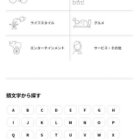
ライフスタイル
グルメ
エンターテインメント
サービス・その他
頭文字から探す
A
B
C
D
E
F
G
H
I
J
K
L
M
N
O
P
Q
R
S
T
U
V
W
X